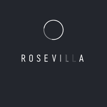
R
O
S
E
V
I
L
L
A